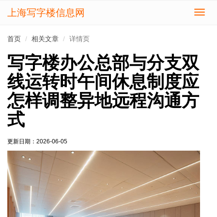
上海写字楼信息网
切
换
导
首页
相关文章
详情页
航
写字楼办公总部与分支双
线运转时午间休息制度应
怎样调整异地远程沟通方
式
更新日期：
2026-06-05