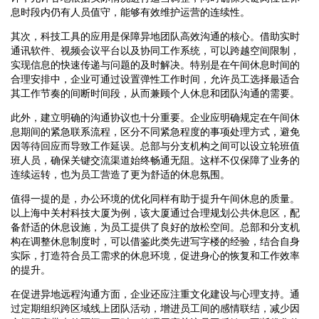
息时段内仍有人员值守，能够有效维护运营的连续性。
其次，科技工具的应用是保障异地团队高效沟通的核心。借助实时
通讯软件、视频会议平台以及协同工作系统，可以跨越空间限制，
实现信息的快速传递与问题的及时解决。特别是在午间休息时间的
合理安排中，企业可通过设置弹性工作时间，允许员工选择最适合
其工作节奏的间断时间段，从而兼顾个人休息和团队沟通的需要。
此外，建立明确的沟通协议也十分重要。企业应明确规定在午间休
息期间的紧急联系流程，区分不同紧急程度的事项处理方式，避免
因等待回应而导致工作延误。总部与分支机构之间可以设立轮班值
班人员，确保关键交流渠道始终畅通无阻。这样不仅保障了业务的
连续运转，也为员工营造了更为舒适的休息氛围。
值得一提的是，办公环境的优化同样有助于提升午间休息的质量。
以上海中关村科技大厦为例，该大厦通过合理规划公共休息区，配
备舒适的休息设施，为员工提供了良好的放松空间。总部和分支机
构在调整休息制度时，可以借鉴此类先进写字楼的经验，结合自身
实际，打造符合员工需求的休息环境，促进身心的恢复和工作效率
的提升。
在促进异地远程沟通方面，企业还应注重文化建设与心理支持。通
过定期组织跨区域线上团队活动，增进员工间的感情联结，减少因