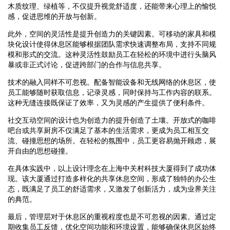
木质纹理、绿植等，不仅提升视觉舒适度，还能带来心理上的愉悦
感，促进思维的开放与创新。
此外，空间的灵活性是提升创造力的关键因素。可移动的家具和模
块化设计使得休息区能够根据团队需求快速调整布局，支持不同规
模和形式的交流。这种灵活性鼓励员工在轻松的环境中进行头脑风
暴或非正式讨论，促进跨部门的合作与信息共享。
技术的融入同样不可忽视。配备智能设备和无线网络的休息区，使
员工能够随时获取信息，记录灵感，同时保持与工作内容的联系。
这种无缝连接既保证了效率，又为灵感的产生提供了便利条件。
社交互动空间的设计也为创造力的提升创造了土壤。开放式的咖啡
吧台或共享厨房不仅满足了基本的生活需求，更成为员工相互交
流、碰撞思想的场所。在轻松的氛围中，员工更容易抛开顾虑，展
开自由的思想碰撞。
在具体实践中，以上设计理念在上海中关村科技大厦得到了成功体
现。该大厦通过打造多样化的共享休息空间，形成了独特的办公生
态，既满足了员工的舒适需求，又激发了创新活力，成为业界关注
的典范。
最后，管理层对于休息区的重视程度也是不可忽视的因素。通过定
期收集员工反馈，优化空间功能和环境设置，能够确保休息区始终