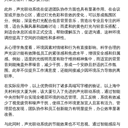
此外，声光联动系统在促进团队协作方面也具有显著作用。在会议
室或开放办公区，通过灯光色彩和音效的变化，可以形成氛围区
分。例如，深蓝色灯光配合低音背景音乐，营造出专业且专注的环
境，适合头脑风暴和战略讨论；而柔和的黄色灯光与轻音乐搭配，
则适合休息区或非正式交流，帮助缓解压力，促进沟通。这种环境
调控提高了空间的功能性和多样性。
从心理学角度看，环境因素对情绪和行为有直接影响。科学合理的
声光设计能有效降低员工的紧张感和焦虑水平，增强安全感和归属
感。例如，适度的光线明亮度有助于维持精神集中，而适宜的背景
音则能掩盖外界噪音，减少干扰，形成一个安静且舒适的工作氛
围。此举不仅提升工作满意度，还能间接减少因环境压力导致的离
职率。
在实际应用中，以上优势得到了诸多高端写字楼的验证。以上海中
关村科技大厦为例，该大厦引入了先进的声光联动系统，通过智能
中央控制平台实现全楼层环境的动态管理。员工反映，系统有效减
少了视觉疲劳和噪声干扰，使得工作环境更加宜人且富有活力。管
理层也发现，团队协作和员工创新能力有明显提升，办公效率显著
改善。
与此同时，声光联动系统的节能效果也不可忽视。通过智能感应与